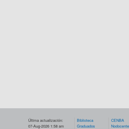
Última actualización:
Biblioteca
CENBA
07-Aug-2026 1:58 am
Graduados
Nodocent