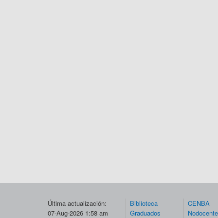
Última actualización:
Biblioteca
CENBA
07-Aug-2026 1:58 am
Graduados
Nodocent