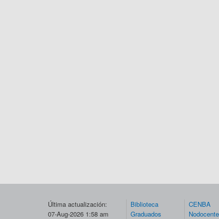
Última actualización:
Biblioteca
CENBA
07-Aug-2026 1:58 am
Graduados
Nodocent