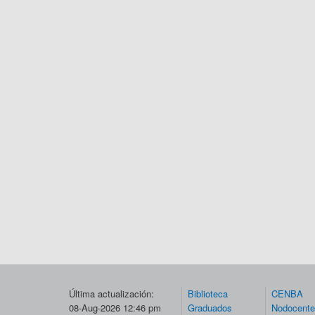
Última actualización:
Biblioteca
CENBA
08-Aug-2026 12:46 pm
Graduados
Nodocent