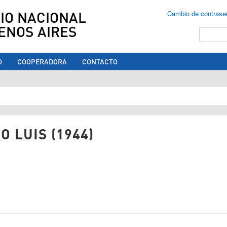
IO NACIONAL
Cambio de contrase
ENOS AIRES
Buscar
O
COOPERADORA
CONTACTO
ed aquí
O LUIS (1944)