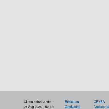
Última actualización:
Biblioteca
CENBA
06-Aug-2026 3:59 pm
Graduados
Nodocent