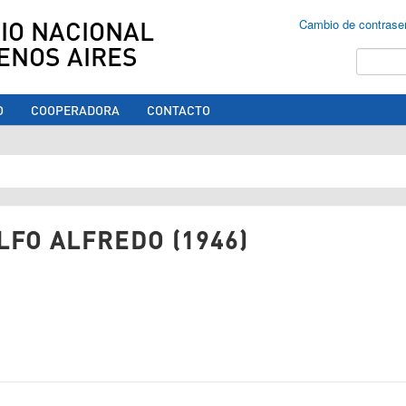
IO NACIONAL
Cambio de contrase
ENOS AIRES
Buscar
O
COOPERADORA
CONTACTO
ed aquí
LFO ALFREDO (1946)