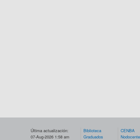
Última actualización:
Biblioteca
CENBA
07-Aug-2026 1:58 am
Graduados
Nodocent