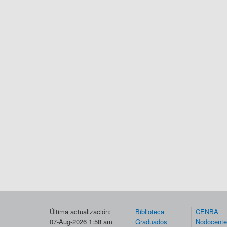
Última actualización:
Biblioteca
CENBA
07-Aug-2026 1:58 am
Graduados
Nodocent