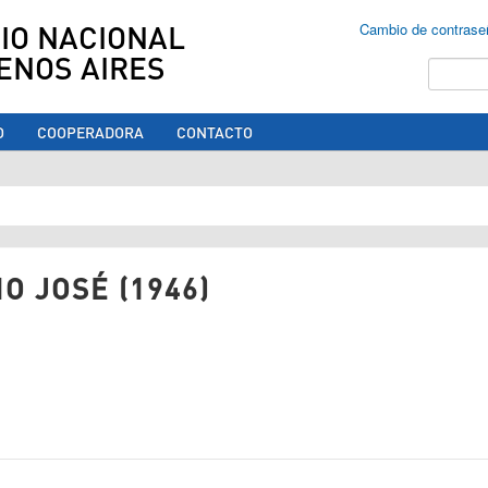
IO NACIONAL
Cambio de contrase
ENOS AIRES
Buscar
O
COOPERADORA
CONTACTO
ed aquí
O JOSÉ (1946)