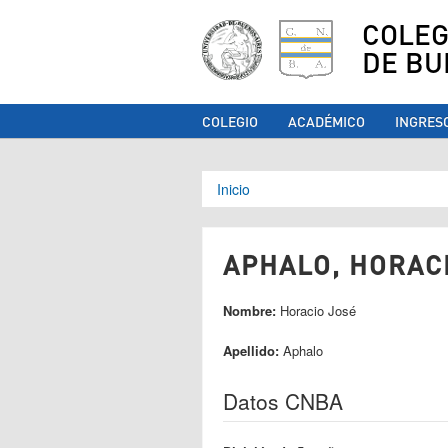
COLEG
DE BU
COLEGIO
ACADÉMICO
INGRES
Se encuentra ust
Inicio
APHALO, HORACI
Nombre:
Horacio José
Apellido:
Aphalo
Datos CNBA