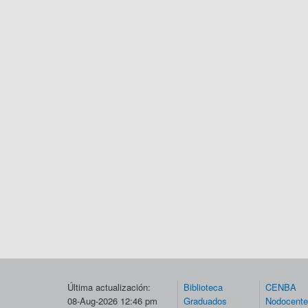
Última actualización:
Biblioteca
CENBA
08-Aug-2026 12:46 pm
Graduados
Nodocent