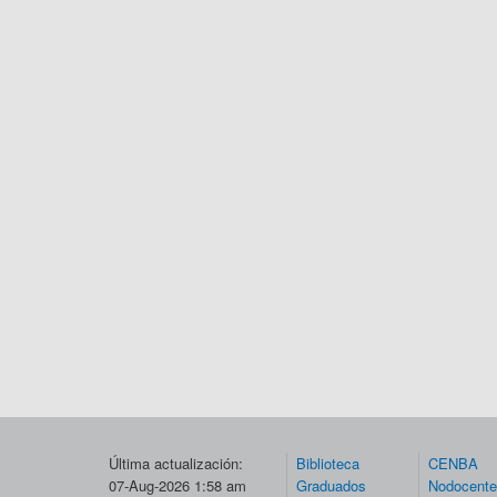
Última actualización:
Biblioteca
CENBA
07-Aug-2026 1:58 am
Graduados
Nodocent