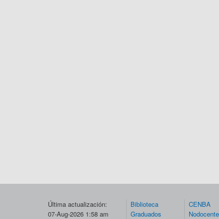
Última actualización:
Biblioteca
CENBA
07-Aug-2026 1:58 am
Graduados
Nodocent