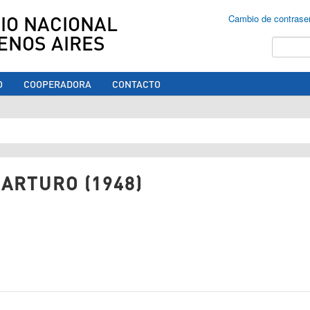
IO NACIONAL
Cambio de contrase
ENOS AIRES
Buscar
O
COOPERADORA
CONTACTO
ed aquí
 ARTURO (1948)