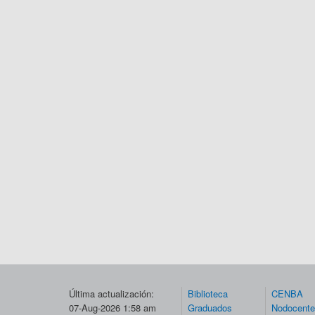
Última actualización:
Biblioteca
CENBA
07-Aug-2026 1:58 am
Graduados
Nodocent