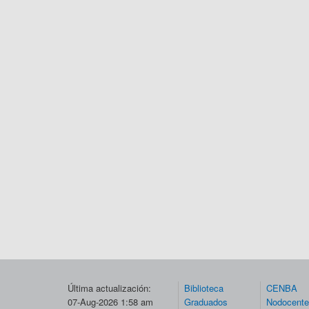
Última actualización:
Biblioteca
CENBA
07-Aug-2026 1:58 am
Graduados
Nodocent