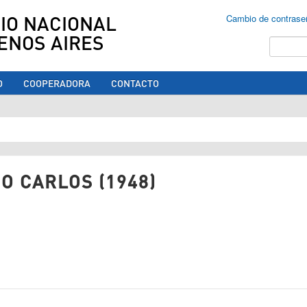
IO NACIONAL
Cambio de contrase
ENOS AIRES
Buscar
O
COOPERADORA
CONTACTO
ed aquí
O CARLOS (1948)