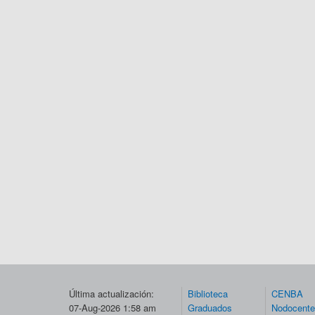
Última actualización:
Biblioteca
CENBA
07-Aug-2026 1:58 am
Graduados
Nodocent