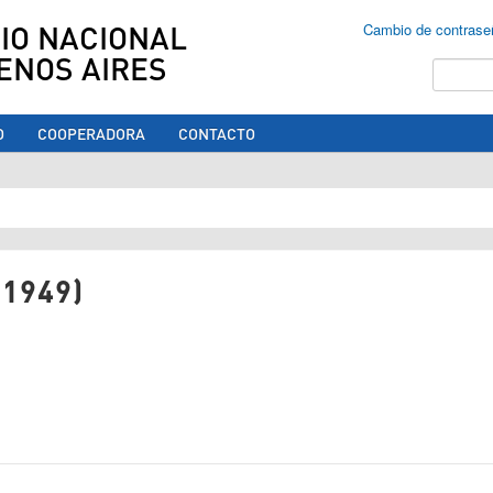
IO NACIONAL
Cambio de contrase
ENOS AIRES
Buscar
O
COOPERADORA
CONTACTO
ed aquí
(1949)