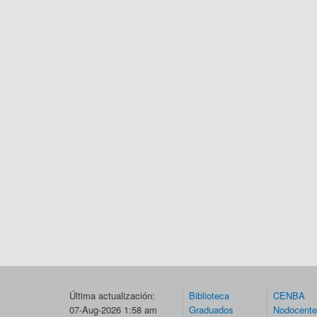
Última actualización:
Biblioteca
CENBA
07-Aug-2026 1:58 am
Graduados
Nodocent