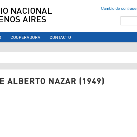
IO NACIONAL
Cambio de contrase
ENOS AIRES
Buscar
O
COOPERADORA
CONTACTO
ed aquí
E ALBERTO NAZAR (1949)