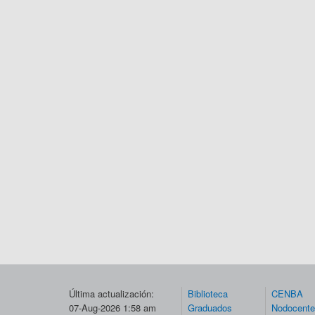
Última actualización:
Biblioteca
CENBA
07-Aug-2026 1:58 am
Graduados
Nodocent