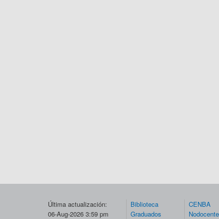
Última actualización:
Biblioteca
CENBA
06-Aug-2026 3:59 pm
Graduados
Nodocent