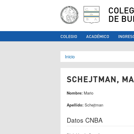
COLEG
DE BU
COLEGIO
ACADÉMICO
INGRES
Se encuentra ust
Inicio
SCHEJTMAN, MAR
Nombre:
Mario
Apellido:
Schejtman
Datos CNBA