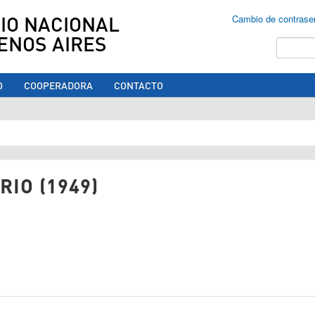
IO NACIONAL
Cambio de contrase
ENOS AIRES
Buscar
O
COOPERADORA
CONTACTO
ed aquí
IO (1949)