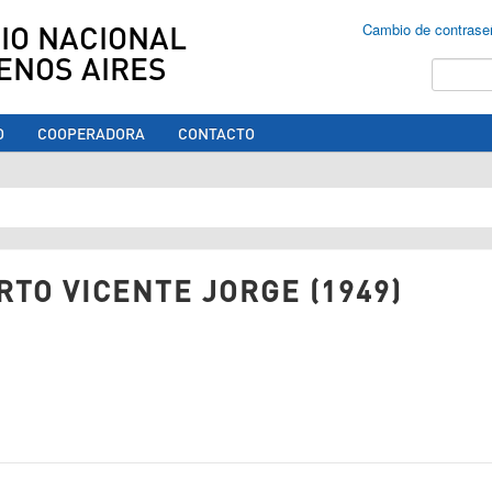
IO NACIONAL
Cambio de contrase
ENOS AIRES
Buscar
O
COOPERADORA
CONTACTO
ed aquí
TO VICENTE JORGE (1949)