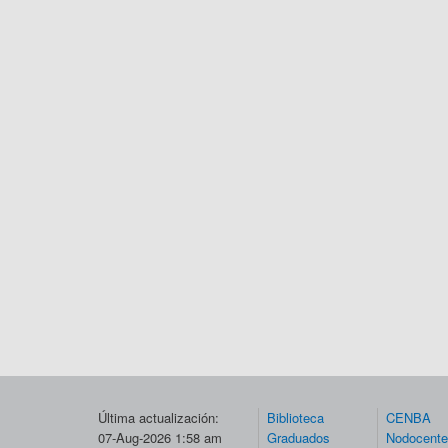
Última actualización:
Biblioteca
CENBA
07-Aug-2026 1:58 am
Graduados
Nodocent