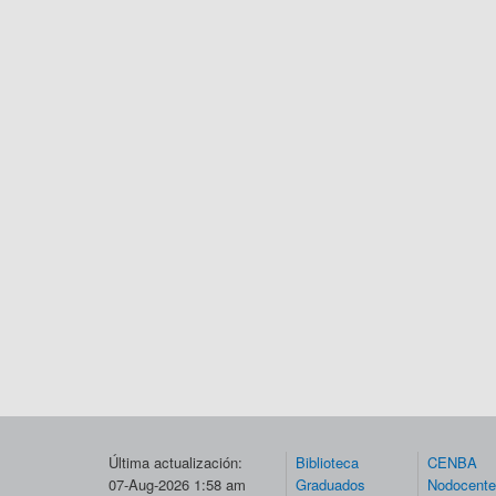
Última actualización:
Biblioteca
CENBA
07-Aug-2026 1:58 am
Graduados
Nodocent