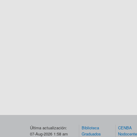
Última actualización:
Biblioteca
CENBA
07-Aug-2026 1:58 am
Graduados
Nodocent