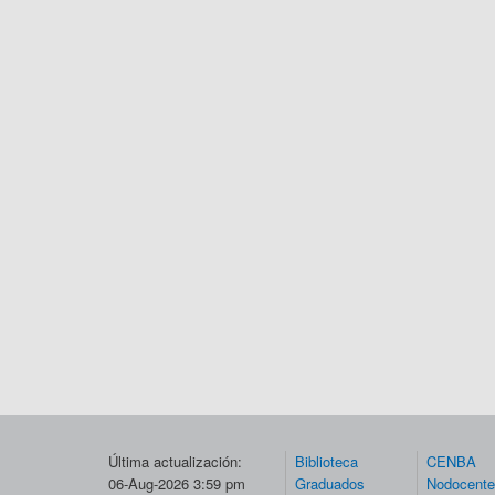
Última actualización:
Biblioteca
CENBA
06-Aug-2026 3:59 pm
Graduados
Nodocent