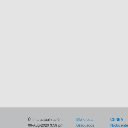
Última actualización:
Biblioteca
CENBA
06-Aug-2026 3:59 pm
Graduados
Nodocent