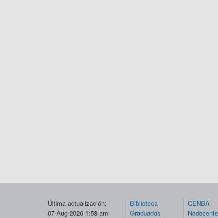
Última actualización:
Biblioteca
CENBA
07-Aug-2026 1:58 am
Graduados
Nodocent