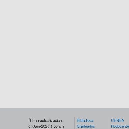
Última actualización:
Biblioteca
CENBA
07-Aug-2026 1:58 am
Graduados
Nodocent