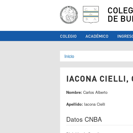
COLEG
DE BU
COLEGIO
ACADÉMICO
INGRES
Se encuentra ust
Inicio
IACONA CIELLI,
Nombre:
Carlos Alberto
Apellido:
Iacona Cielli
Datos CNBA