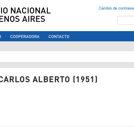
IO NACIONAL
Cambio de contrase
ENOS AIRES
Buscar
O
COOPERADORA
CONTACTO
ed aquí
 CARLOS ALBERTO (1951)