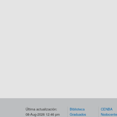
Última actualización:
Biblioteca
CENBA
08-Aug-2026 12:46 pm
Graduados
Nodocent