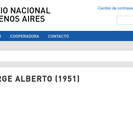
IO NACIONAL
Cambio de contrase
ENOS AIRES
Buscar
O
COOPERADORA
CONTACTO
ed aquí
GE ALBERTO (1951)