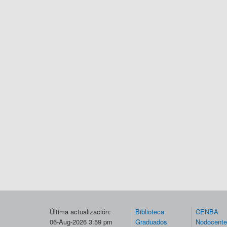
Última actualización:
Biblioteca
CENBA
06-Aug-2026 3:59 pm
Graduados
Nodocent