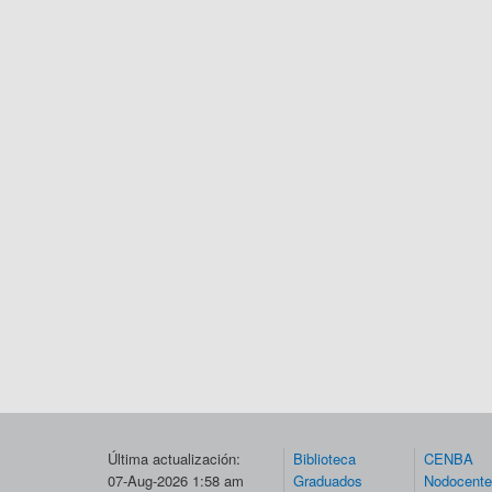
Última actualización:
Biblioteca
CENBA
07-Aug-2026 1:58 am
Graduados
Nodocent