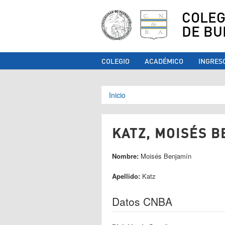
COLEG
DE BU
COLEGIO
ACADÉMICO
INGRES
Se encuentra ust
Inicio
KATZ, MOISÉS B
Nombre:
Moisés Benjamín
Apellido:
Katz
Datos CNBA