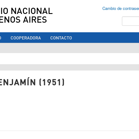
IO NACIONAL
Cambio de contrase
ENOS AIRES
Buscar
O
COOPERADORA
CONTACTO
ed aquí
ENJAMÍN (1951)