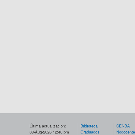
Última actualización:
Biblioteca
CENBA
08-Aug-2026 12:46 pm
Graduados
Nodocent