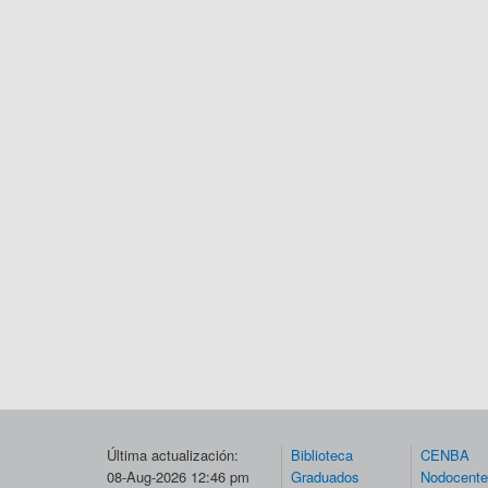
Última actualización:
Biblioteca
CENBA
08-Aug-2026 12:46 pm
Graduados
Nodocent