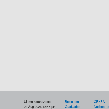
Última actualización:
Biblioteca
CENBA
08-Aug-2026 12:46 pm
Graduados
Nodocent