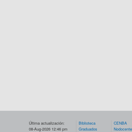
Última actualización:
Biblioteca
CENBA
08-Aug-2026 12:46 pm
Graduados
Nodocent