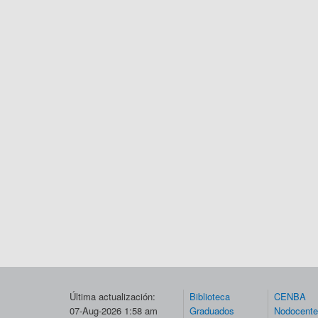
Última actualización:
Biblioteca
CENBA
07-Aug-2026 1:58 am
Graduados
Nodocent