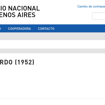
IO NACIONAL
Cambio de contrase
ENOS AIRES
Buscar
O
COOPERADORA
CONTACTO
ed aquí
RDO (1952)