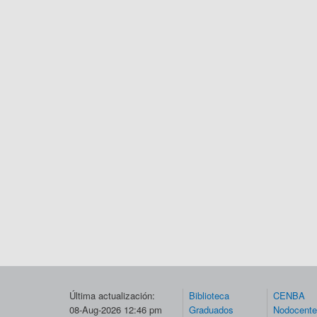
Última actualización:
Biblioteca
CENBA
08-Aug-2026 12:46 pm
Graduados
Nodocent