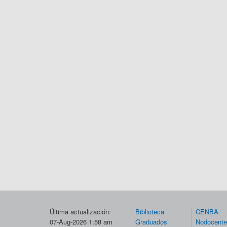
Última actualización:
Biblioteca
CENBA
07-Aug-2026 1:58 am
Graduados
Nodocent