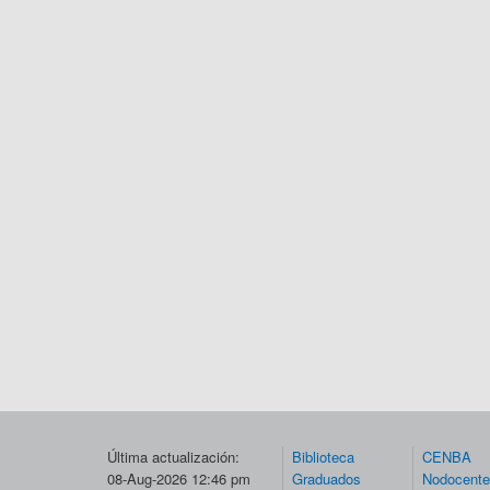
Última actualización:
Biblioteca
CENBA
08-Aug-2026 12:46 pm
Graduados
Nodocent