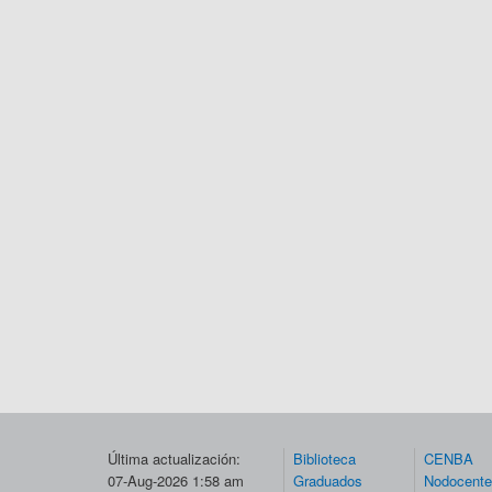
Última actualización:
Biblioteca
CENBA
07-Aug-2026 1:58 am
Graduados
Nodocent