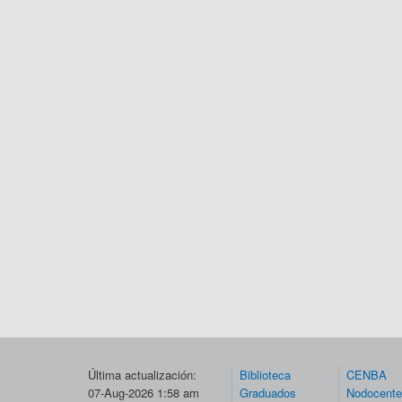
Última actualización:
Biblioteca
CENBA
07-Aug-2026 1:58 am
Graduados
Nodocent