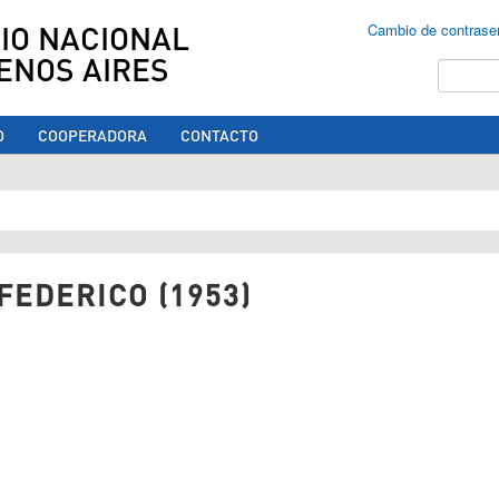
IO NACIONAL
Cambio de contrase
ENOS AIRES
Buscar
O
COOPERADORA
CONTACTO
ed aquí
FEDERICO (1953)